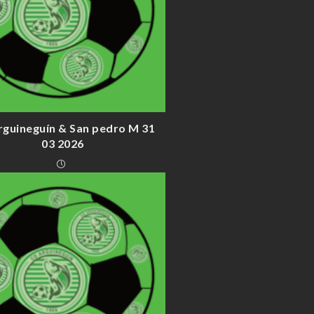
rguineguín & San pedro M 31
03 2026