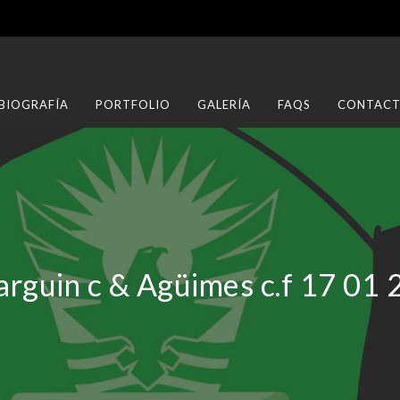
BIOGRAFÍA
PORTFOLIO
GALERÍA
FAQS
CONTAC
rguin c & Agüimes c.f 17 01