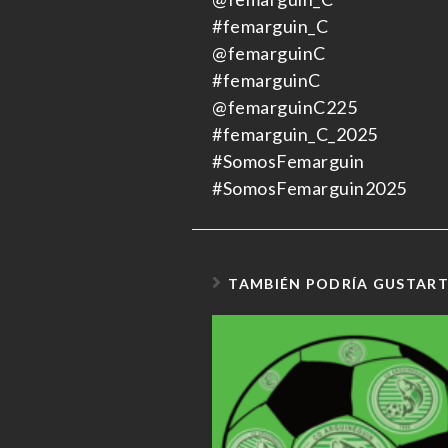
#femarguin_C
@femarguinC
#femarguinC
@femarguinC225
#femarguin_C_2025
#SomosFemarguin
#SomosFemarguin2025
TAMBIÉN PODRÍA GUSTAR