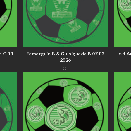
s C 03
Femarguin B & Guiniguada B 07 03
c.d.A
2026