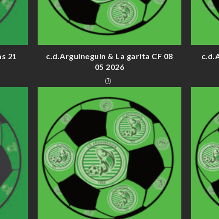
as 21
c.d.Arguineguín & La garita CF 08
c.d.
05 2026