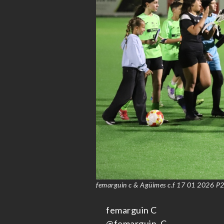
femarguin c & Agüimes c.f 17 01 2026 P2
femarguin C
@femarguin_C