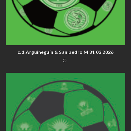
c.d.Arguineguín & San pedro M 31 03 2026