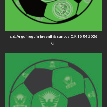
c.d.Arguineguín juvenil & santos C.F.15 04 2026