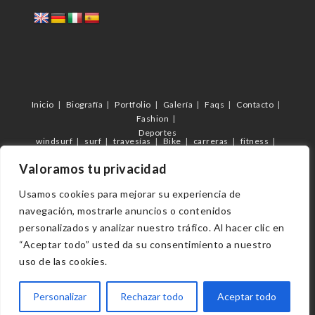
Inicio
Biografía
Portfolio
Galería
Faqs
Contacto
Fashion
Deportes
windsurf
surf
travesías
Bike
carreras
fitness
futbol
C.D.Femarguín
c.d.Arguineguín
Veterano Arguineguín
Valoramos tu privacidad
eventos
Usamos cookies para mejorar su experiencia de
navegación, mostrarle anuncios o contenidos
Copyright 2023 - Vmilán fotógrafo
personalizados y analizar nuestro tráfico. Al hacer clic en
“Aceptar todo” usted da su consentimiento a nuestro
uso de las cookies.
Personalizar
Rechazar todo
Aceptar todo