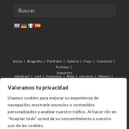
Inicio
Biografía
Portfolio
Galería
Faqs
Contacto
Fashion
Deportes
windsurf
surf
travesías
Bike
carreras
fitness
futbol
C.D.Femarguín
c.d.Arguineguín
Veterano Arguineguín
Valoramos tu privacidad
eventos
Usamos cookies para mejorar su experiencia de
navegación, mostrarle anuncios o contenidos
Copyright 2023 - Vmilán fotógrafo
personalizados y analizar nuestro tráfico. Al hacer clic en
“Aceptar todo” usted da su consentimiento a nuestro
uso de las cookies.