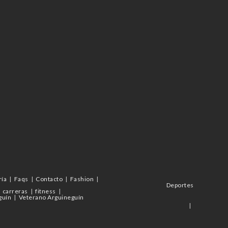
ría
Faqs
Contacto
Fashion
Deportes
carreras
fitness
guín
Veterano Arguineguín