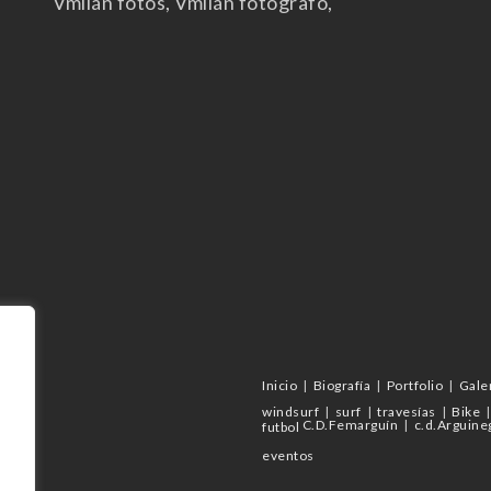
Vmilán fotos, Vmilán fotógrafo,
Inicio
Biografía
Portfolio
Gale
windsurf
surf
travesías
Bike
C.D.Femarguín
c.d.Arguine
futbol
eventos