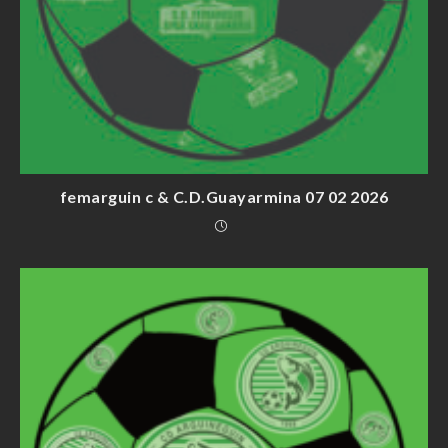
femarguin c & C.D.Guayarmina 07 02 2026