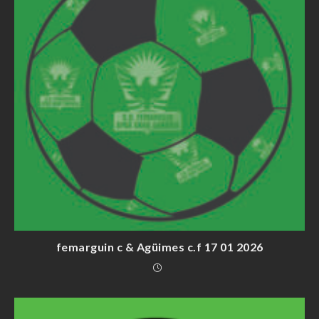
femarguin c & Agüimes c.f 17 01 2026