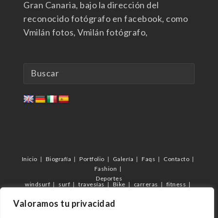
Gran Canaria, bajo la dirección del
reconocido fotógrafo en facebook, como
Vmilán fotos, Vmilán fotógrafo,
Inicio
Biografía
Portfolio
Galería
Faqs
Contacto
Fashion
Deportes
windsurf
surf
travesías
Bike
carreras
fitness
futbol
C.D.Femarguín
c.d.Arguineguín
Veterano Arguineguín
Valoramos tu privacidad
eventos