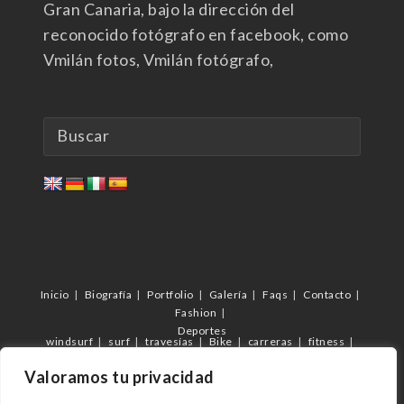
Gran Canaria, bajo la dirección del
reconocido fotógrafo en facebook, como
Vmilán fotos, Vmilán fotógrafo,
Inicio
Biografía
Portfolio
Galería
Faqs
Contacto
Fashion
Deportes
windsurf
surf
travesías
Bike
carreras
fitness
futbol
C.D.Femarguín
c.d.Arguineguín
Veterano Arguineguín
Valoramos tu privacidad
eventos