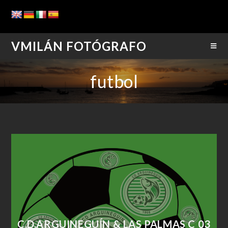
VMILÁN FOTÓGRAFO
futbol
C.D.ARGUINEGUÍN & LAS PALMAS C 03