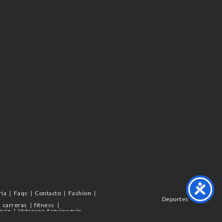
ría
Faqs
Contacto
Fashion
Deportes
carreras
fitness
guín
Veterano Arguineguín