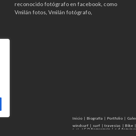
reconocido fotógrafo en facebook, como
Vmilán fotos, Vmilán fotógrafo,
Inicio
Biografía
Portfolio
Gale
windsurf
surf
travesías
Bike
C.D.Femarguín
c.d.Arguine
futbol