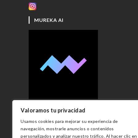
MUREKA AI
Valoramos tu privacidad
Usamos cookies para mejorar su experiencia de
Copyright 2023 - Vmilán fotógrafo
navegación, mostrarle anuncios o contenidos
personalizados y analizar nuestro tráfico. Al hacer clic en