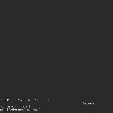
ría
Faqs
Contacto
Fashion
Deportes
carreras
fitness
guín
Veterano Arguineguín