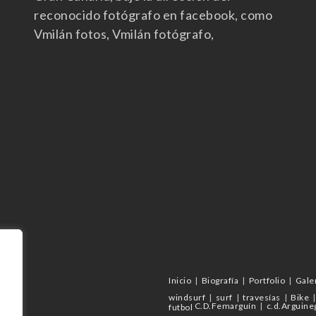
reconocido fotógrafo en facebook, como
Vmilán fotos, Vmilán fotógrafo,
Inicio
Biografía
Portfolio
Gale
windsurf
surf
travesías
Bike
C.D.Femarguín
c.d.Arguine
futbol