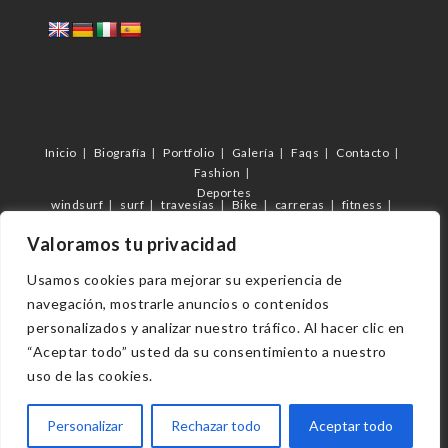
Inicio
Biografía
Portfolio
Galería
Faqs
Contacto
Fashion
Deportes
windsurf
surf
travesías
Bike
carreras
fitness
futbol
C.D.Femarguín
c.d.Arguineguín
Veterano Arguineguín
Valoramos tu privacidad
eventos
Usamos cookies para mejorar su experiencia de
navegación, mostrarle anuncios o contenidos
Copyright 2023 - Vmilán fotógrafo
personalizados y analizar nuestro tráfico. Al hacer clic en
“Aceptar todo” usted da su consentimiento a nuestro
uso de las cookies.
Personalizar
Rechazar todo
Aceptar todo