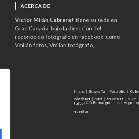
ACERCA DE
Víctor Milán Cabrera+
tiene su sede en
Gran Canaria, bajo la dirección del
reconocido fotógrafo en facebook, como
Vmilán fotos, Vmilán fotógrafo,
Inicio
Biografía
Portfolio
Gale
windsurf
surf
travesías
Bike
C.D.Femarguín
c.d.Arguine
futbol
eventos