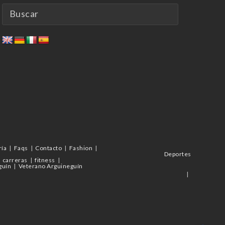
ría
Faqs
Contacto
Fashion
Deportes
carreras
fitness
guín
Veterano Arguineguín